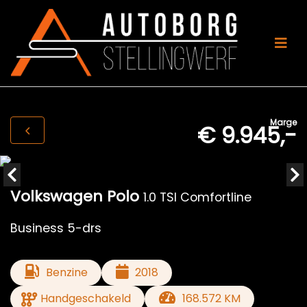
Marge
€ 9.945,-
Volkswagen Polo
1.0 TSI Comfortline
Business 5-drs
Benzine
2018
Handgeschakeld
168.572 KM