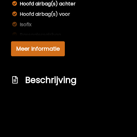
Hoofd airbag(s) achter
Hoofd airbag(s) voor
Isofix
Passagiersairbag
Zij airbag(s) voor
Meer informatie
Interieur
Achterbank in delen neerklapbaar
Beschrijving
Airco
Armsteun voor
Bestuurdersstoel in hoogte verstelbaar
Elektrische ramen achter
Elektrische ramen voor
Hoofdsteunen anti-whiplash