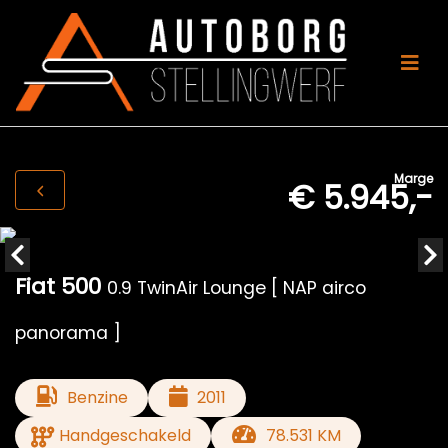
Marge
€ 5.945,-
Fiat 500
0.9 TwinAir Lounge [ NAP airco
panorama ]
Benzine
2011
Handgeschakeld
78.531 KM