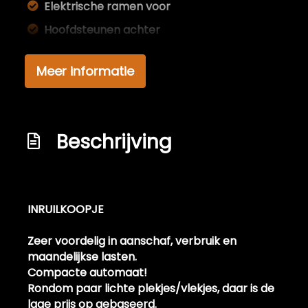
Elektrische ramen voor
Hoofdsteunen achter
Stuurbekrachtiging
Meer informatie
Velours bekleding
Exterieur
Achterruitwisser
Beschrijving
Buitenspiegels van binnenuit verstelbaar
Bumpers in carrosseriekleur
Metaalkleur
INRUILKOOPJE
Zeer voordelig in aanschaf, verbruik en
maandelijkse lasten.
Compacte automaat!
Rondom paar lichte plekjes/vlekjes, daar is de
lage prijs op gebaseerd.